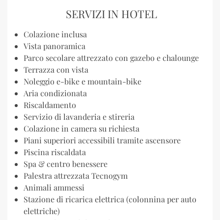
SERVIZI IN HOTEL
Colazione inclusa
Vista panoramica
Parco secolare attrezzato con gazebo e chalounge
Terrazza con vista
Noleggio e-bike e mountain-bike
Aria condizionata
Riscaldamento
Servizio di lavanderia e stireria
Colazione in camera su richiesta
Piani superiori accessibili tramite ascensore
Piscina riscaldata
Spa & centro benessere
Palestra attrezzata Tecnogym
Animali ammessi
Stazione di ricarica elettrica (colonnina per auto
elettriche)