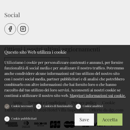
Social
Ottieni i nostri ultimi aggiornamenti
Questo sito Web utilizza i cookie
Utilizziamo i cookie per personalizzare contenuti e annunci, per fornire
Iscriviti alla nostra Newsletter
funzionalità di social media e per analizzare il nostro traffico. Potremmo
anche condividere alcune informazioni sul tuo utilizzo del nostro sito
con i nostri social media, partner pubblicitari e di analisi che potrebbero
combinarlo con altre informazioni che hai fornito loro o che hanno
raccolto dal tuo utilizzo dei loro servizi. Acconsenti ai nostri cookie se
continui a utilizzare il nostro sito web.
Maggiori informazioni sui cookie.
Aiuto
Termini e Condizioni
Privacy policy
Cookie
Cookie necessari
Cookies di funzionalità
Cookie analitici
Diritto d'autore © 2026 Hotel Villa Imperina
Offerto da
dg1.com
Cookie pubblicitari
Save
Accetta