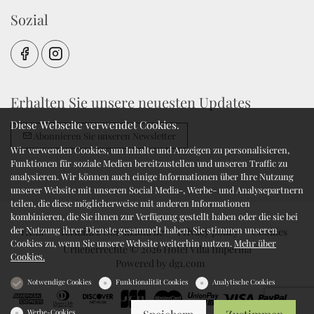
Sozial
Erhalten Sie unsere neuesten Updates
Diese Webseite verwendet Cookies.
Abonnieren Sie unseren Newsletter
Wir verwenden Cookies, um Inhalte und Anzeigen zu personalisieren,
Funktionen für soziale Medien bereitzustellen und unseren Traffic zu
analysieren. Wir können auch einige Informationen über Ihre Nutzung
unserer Website mit unseren Social Media-, Werbe- und Analysepartnern
teilen, die diese möglicherweise mit anderen Informationen
kombinieren, die Sie ihnen zur Verfügung gestellt haben oder die sie bei
der Nutzung ihrer Dienste gesammelt haben. Sie stimmen unseren
HELP
Termini e Condizioni de
Privacy policy
Cookies
Cookies zu, wenn Sie unsere Website weiterhin nutzen.
Mehr über
Urheberrechte © 2026 Hotel Villa Imperina
Cookies.
Powered by
dg1.com
Notwendige Cookies
Funktionalität Cookies
Analytische Cookies
Werbe-Cookies