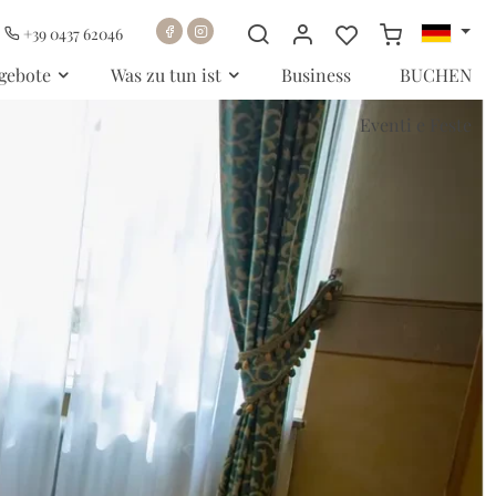
+39 0437 62046
gebote
Was zu tun ist
Business
BUCHEN
Eventi e Feste