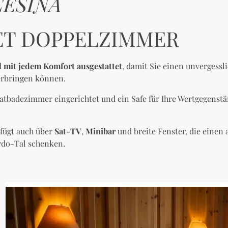
ESINA
T DOPPELZIMMER
d
mit jedem Komfort ausgestattet
, damit Sie einen unvergessl
erbringen können.
vatbadezimmer eingerichtet und ein Safe für Ihre Wertgegenstä
fügt auch über
Sat-TV
,
Minibar
und breite Fenster, die eine
ordo-Tal schenken.