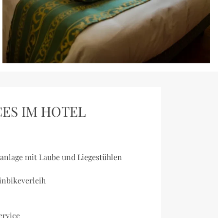
ES IM HOTEL
n
kanlage mit Laube und Liegestühlen
nbikeverleih
ervice