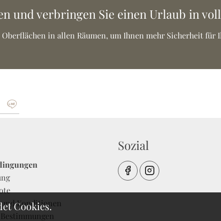
 und verbringen Sie einen Urlaub in voll
ie Oberflächen in allen Räumen, um Ihnen mehr Sicherheit für 
Sozial
dingungen
ung
ote
 und Konditionen
det Cookies.
-Bestimmungen