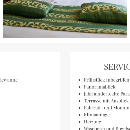
SERVIC
adewanne
Frühstück inbegriffe
Panoramablick
Jahrhundertealte Par
Terrasse mit Ausblick
Fahrrad- und Mountai
Klimaanlage
Heizung
Wäscherei und Bügels