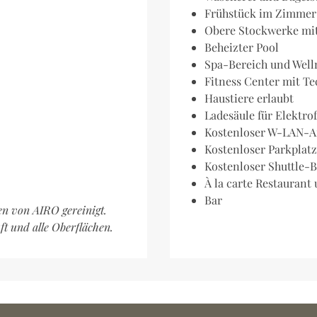
Frühstück im Zimmer 
Obere Stockwerke mit
Beheizter Pool
Spa-Bereich und Well
Fitness Center mit 
Haustiere erlaubt
Ladesäule für Elektro
Kostenloser W-LAN-A
Kostenloser Parkplatz
Kostenloser Shuttle-
À la carte Restauran
Bar
en von AIRO gereinigt.
ft und alle Oberflächen.