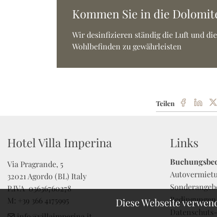
Kommen Sie in die Dolomiten
Wir desinfizieren ständig die Luft und d
Wohlbefinden zu gewährleisten
Teilen
Hotel Villa Imperina
Links
Buchungsbe
Via Pragrande, 5

Autovermiet
32021 Agordo (BL) Italy

Sonderangeb
P.IVA  03636760278 

Bedingungen
M: +39 366 4175995
Diese Webseite verwen
Datenschuts
info@villaimperina.it