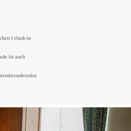
ichen Urlaub in
nde ist auch
n atemberaubenden