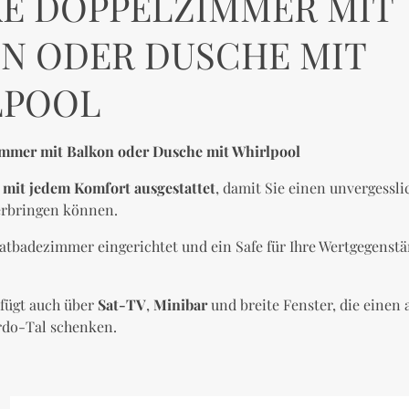
E DOPPELZIMMER MIT
N ODER DUSCHE MIT
LPOOL
mmer mit Balkon oder Dusche mit Whirlpool
d
mit jedem Komfort ausgestattet
, damit Sie einen unvergessli
erbringen können.
vatbadezimmer eingerichtet und ein Safe für Ihre Wertgegenstä
fügt auch über
Sat-TV
,
Minibar
und breite Fenster, die eine
ordo-Tal schenken.