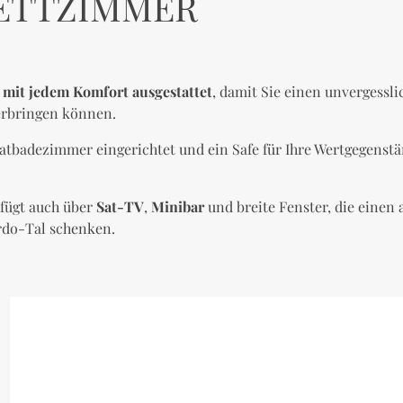
ETTZIMMER
d
mit jedem Komfort ausgestattet
, damit Sie einen unvergessli
erbringen können.
vatbadezimmer eingerichtet und ein Safe für Ihre Wertgegenstä
fügt auch über
Sat-TV
,
Minibar
und breite Fenster, die eine
ordo-Tal schenken.