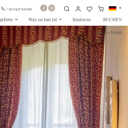
+39 0437 62046
gebote
Was zu tun ist
Business
BUCHEN
Eventi e Feste