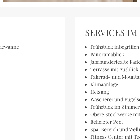
SERVICES IM
adewanne
Frühstück inbegriffe
Panoramablick
Jahrhundertealte Par
Terrasse mit Ausblick
Fahrrad- und Mountai
Klimaanlage
Heizung
Wäscherei und Bügels
Frühstück im Zimmer 
Obere Stockwerke mit
Beheizter Pool
Spa-Bereich und Well
Fitness Center mit 