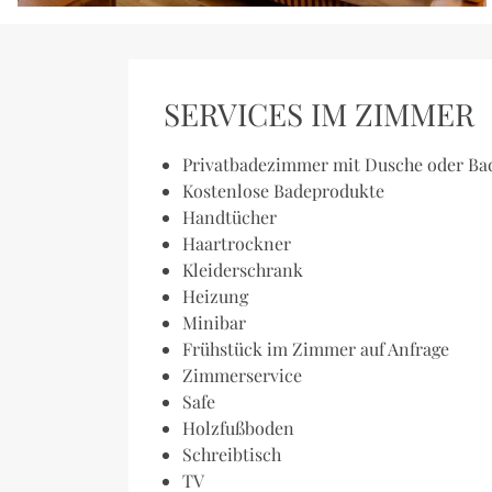
SERVICES IM ZIMMER
Privatbadezimmer mit Dusche oder B
Kostenlose Badeprodukte
Handtücher
Haartrockner
Kleiderschrank
Heizung
Minibar
Frühstück im Zimmer auf Anfrage
Zimmerservice
Safe
Holzfußboden
Schreibtisch
TV