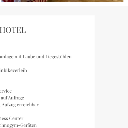
 HOTEL
n
kanlage mit Laube und Liegestühlen
nbikeverleih
ervice
auf Anfrage
 Aufzug erreichbar
ness Center
Technogym-Geräten