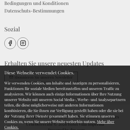
Bedingungen und Konditionen
Datenschuts-Bestimmungen
Sozial
Erhalten Sie unsere neuesten Updates
Diese Webseite verwendet Cookies.
Abonnieren Sie unseren Newsletter
Wir verwenden Cookies, um Inhalte und Anzeigen zu personalisieren,
Funktionen für soziale Medien bereitzustellen und unseren Traffic zu
analysieren. Wir können auch einige Informationen über Ihre Nutzung
unserer Website mit unseren Social Media-, Werbe- und Analysepartnern
teilen, die diese möglicherweise mit anderen Informationen
kombinieren, die Sie ihnen zur Verfügung gestellt haben oder die sie bei
der Nutzung ihrer Dienste gesammelt haben. Sie stimmen unseren
HELP
Termini e Condizioni de
Privacy policy
Cookies
Cookies zu, wenn Sie unsere Website weiterhin nutzen.
Mehr über
Urheberrechte © 2026 Hotel Villa Imperina
Cookies.
Powered by
dg1.com