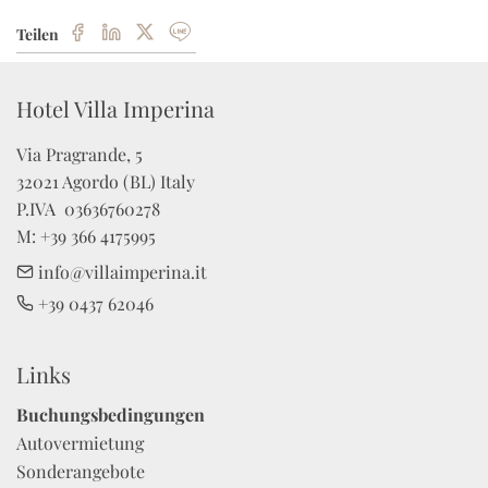
Teilen
Hotel Villa Imperina
Via Pragrande, 5

32021 Agordo (BL) Italy

P.IVA  03636760278 

M: +39 366 4175995
info@villaimperina.it
+39 0437 62046
Links
Buchungsbedingungen
Autovermietung
Sonderangebote