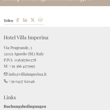
Teilen
Hotel Villa Imperina
Via Pragrande, 5

32021 Agordo (BL) Italy

P.IVA  03636760278 

M: +39 366 4175995
info@villaimperina.it
+39 0437 62046
Links
Buchungsbedingungen