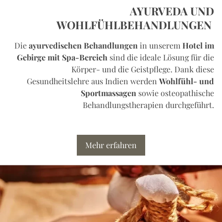
AYURVEDA UND
WOHLFÜHLBEHANDLUNGEN
Die
ayurvedischen Behandlungen
in unserem
Hotel im
Gebirge mit Spa-Bereich
sind die ideale Lösung für die
Körper- und die Geistpflege. Dank diese
Gesundheitslehre aus Indien werden
Wohlfühl- und
Sportmassagen
sowie osteopathische
Behandlungstherapien durchgeführt.
Mehr erfahren