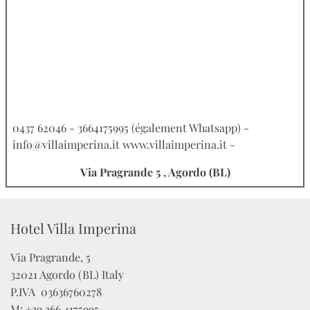
0437 62046 - 3664175995 (également Whatsapp) -
info@villaimperina.it www.villaimperina.it -
Via Pragrande 5 , Agordo (BL)
Hotel Villa Imperina
Via Pragrande, 5

32021 Agordo (BL) Italy

P.IVA  03636760278 

M: +39 366 4175995