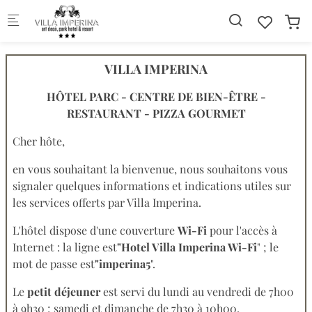
Skip to main content
VILLA IMPERINA
HÔTEL PARC - CENTRE DE BIEN-ÊTRE -
RESTAURANT - PIZZA GOURMET
Cher hôte,
en vous souhaitant la bienvenue, nous souhaitons vous
signaler quelques informations et indications utiles sur
les services offerts par Villa Imperina.
L'hôtel dispose d'une couverture
Wi-Fi
pour l'accès à
Internet : la ligne est
"Hotel Villa Imperina Wi-Fi
" ; le
mot de passe est
"imperina5
".
Le
petit déjeuner
est servi du lundi au vendredi de 7h00
à 9h30 ; samedi et dimanche de 7h30 à 10h00.