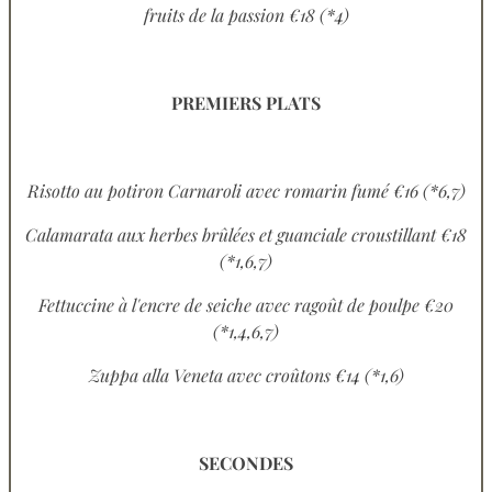
fruits de la passion €18 (*4)
PREMIERS PLATS
Risotto au potiron Carnaroli avec romarin fumé €16 (*6,7)
Calamarata aux herbes brûlées et guanciale croustillant €18
(*1,6,7)
Fettuccine à l'encre de seiche avec ragoût de poulpe €20
(*1,4,6,7)
Zuppa alla Veneta avec croûtons €14 (*1,6)
SECONDES