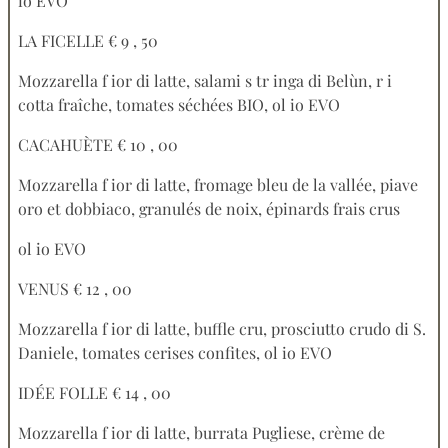
io EVO
LA FICELLE € 9 , 50
Mozzarella f ior di latte, salami s tr inga di Belùn, r i
cotta fraîche, tomates séchées BIO, ol io EVO
CACAHUÈTE € 10 , 00
Mozzarella f ior di latte, fromage bleu de la vallée, piave
oro et dobbiaco, granulés de noix, épinards frais crus
ol io EVO
VENUS € 12 , 00
Mozzarella f ior di latte, buffle cru, prosciutto crudo di S.
Daniele, tomates cerises confites, ol io EVO
IDÉE FOLLE € 14 , 00
Mozzarella f ior di latte, burrata Pugliese, crème de