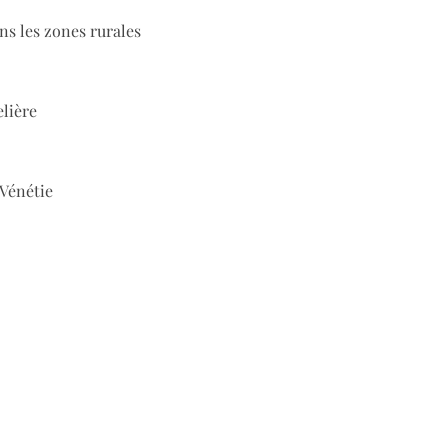
ns les zones rurales
elière
 Vénétie