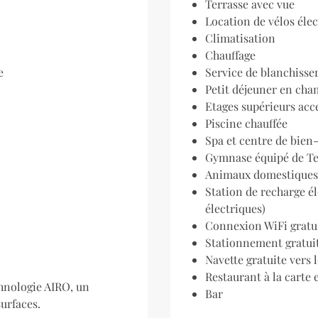
Terrasse avec vue
Location de vélos éle
Climatisation
Chauffage
e
Service de blanchisser
Petit déjeuner en ch
Etages supérieurs acc
Piscine chauffée
Spa et centre de bien
Gymnase équipé de T
Animaux domestiques 
Station de recharge él
électriques)
Connexion WiFi gratu
Stationnement gratui
Navette gratuite vers 
Restaurant à la carte
chnologie AIRO, un
Bar
surfaces.