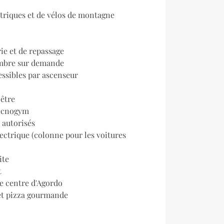
ctriques et de vélos de montagne
ie et de repassage
ambre sur demande
essibles par ascenseur
-être
ecnogym
autorisés
ectrique (colonne pour les voitures
ite
t
le centre d'Agordo
 et pizza gourmande