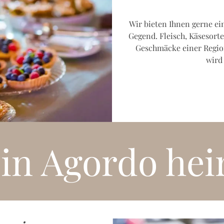
Wir bieten Ihnen gerne e
Gegend. Fleisch, Käsesort
Geschmäcke einer Region
wird 
 in Agordo hei