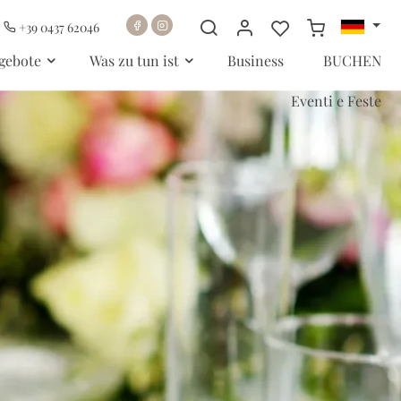
+39 0437 62046
gebote
Was zu tun ist
Business
BUCHEN
Eventi e Feste