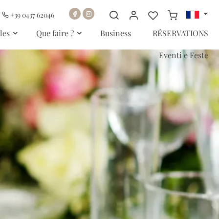
+39 0437 62046
les
Que faire ?
Business
RÉSERVATIONS
Eventi e Feste