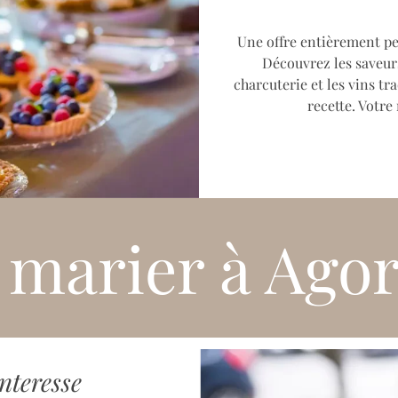
Une offre entièrement pe
Découvrez les saveurs
charcuterie et les vins t
recette. Votre
 marier à Ago
nteresse