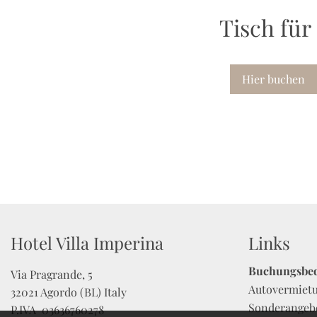
Tisch für
Hier buchen
Hotel Villa Imperina
Links
Buchungsbe
Via Pragrande, 5

Autovermiet
32021 Agordo (BL) Italy

Sonderangeb
P.IVA  03636760278 
