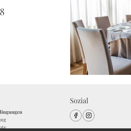
 8
Sozial
dingungen
ung
ote