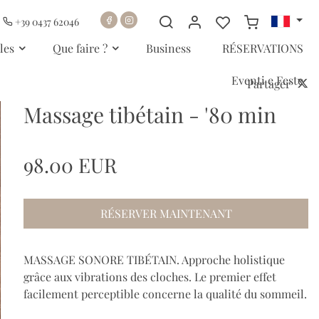
+39 0437 62046
les
Que faire ?
Business
RÉSERVATIONS
Eventi e Feste
Partager
Massage tibétain - '80 min
98.00 EUR
RÉSERVER MAINTENANT
MASSAGE SONORE TIBÉTAIN. Approche holistique
grâce aux vibrations des cloches. Le premier effet
facilement perceptible concerne la qualité du sommeil.